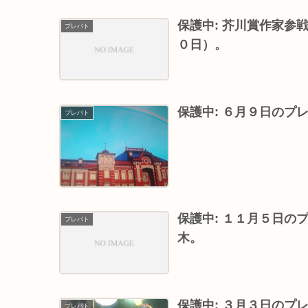
保護中: 芥川賞作家
プレバト
０日）。
保護中: ６月９日のプ
プレバト
保護中: １１月５日
プレバト
木。
保護中: ３月３日のプ
プレバト