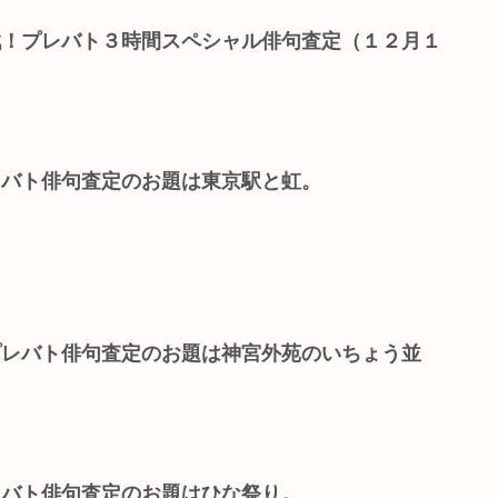
参戦！プレバト３時間スペシャル俳句査定（１２月１
レバト俳句査定のお題は東京駅と虹。
のプレバト俳句査定のお題は神宮外苑のいちょう並
レバト俳句査定のお題はひな祭り。