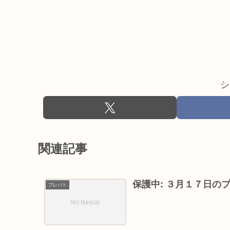
シ
関連記事
保護中: ３月１７日の
プレバト