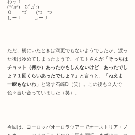
わっ！
(*^д^) Σ(ﾟдﾟ;)
Ｏ づ (つ つ
しーＪ しーＪ
ただ、橋にいたときは満更でもないようでしたが、渡っ
た後は冷めてしまったようで、イモトさんが
「そっちは
チョット（何か）あったかもしんないけど あったでし
ょ？１回くらいあったでしょ？」
と言うと、
「ねえよ
一瞬もないわ」
と返す石崎D（笑）。この後も２人で
色々言い合っていました（笑）。
今回は、ヨーロッパオーロラツアーでオーストリア・ノ