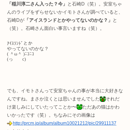
「稲川淳二さん入った？今」
と石崎D（笑）。安室ちゃ
んのライブをずらせないかイモトさんが調べていると、
石崎Dが
「アイスランドとかやってないのかな？」
と
（笑）。石崎さん面白い事言いますね（笑）。
ｱｲｽﾗﾝﾄﾞとか
やってないのかな？
( ＾ω＾ )ﾆｺﾆｺ
(っ c)
でも、イモトさんって安室ちゃんの事が本当に大好きな
んですね。まさか泣くとは思いませんでした
それだ
け楽しみにしていたってことか〜
ただあの猫はかわ
いかったです（笑）。ちなみにその画像は
http://prcm.jp/album/album10021212/pic/29911137