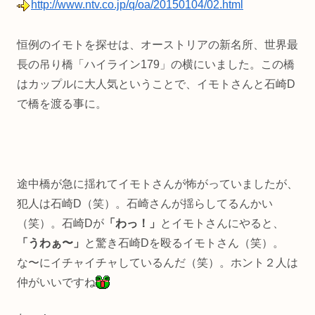
http://www.ntv.co.jp/q/oa/20150104/02.html
恒例のイモトを探せは、オーストリアの新名所、世界最
長の吊り橋「ハイライン179」の横にいました。この橋
はカップルに大人気ということで、イモトさんと石崎D
で橋を渡る事に。
途中橋が急に揺れてイモトさんが怖がっていましたが、
犯人は石崎D（笑）。石崎さんが揺らしてるんかい
（笑）。石崎Dが
「わっ！」
とイモトさんにやると、
「うわぁ〜」
と驚き石崎Dを殴るイモトさん（笑）。
な〜にイチャイチャしているんだ（笑）。ホント２人は
仲がいいですね